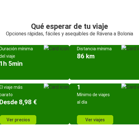
Qué esperar de tu viaje
Opciones rápidas, fáciles y asequibles de Rávena a Bolonia
Duración mínima
Distancia mínima
86 km
del viaje
1h 5min
1
El viaje más
barato
Mínimo de viajes
Desde 8,98 €
al día
Ver precios
Ver viajes