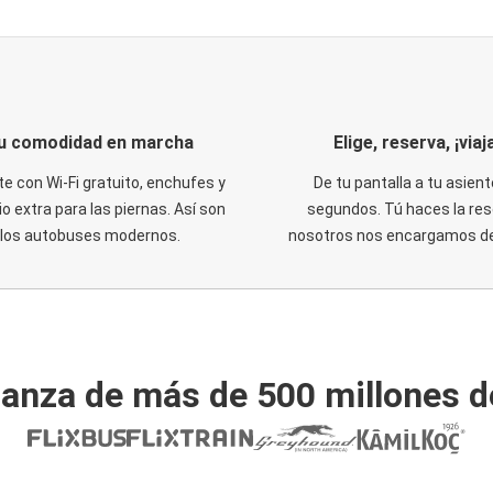
u comodidad en marcha
Elige, reserva, ¡viaja
te con Wi-Fi gratuito, enchufes y
De tu pantalla a tu asient
o extra para las piernas. Así son
segundos. Tú haces la res
los autobuses modernos.
nosotros nos encargamos del
ianza de más de 500 millones d