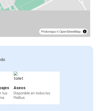
Protomaps
©
OpenStreetMap
odo:
pajes
Aseos
r tus
Disponible en todos los
rma
FlixBus