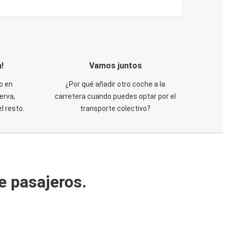
!
Vamos juntos
o en
¿Por qué añadir otro coche a la
erva,
carretera cuando puedes optar por el
 resto.
transporte colectivo?
e pasajeros.