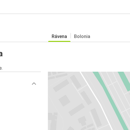
Rávena
Bolonia
a
e.