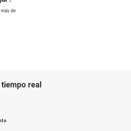
n más de
n tiempo real
nto