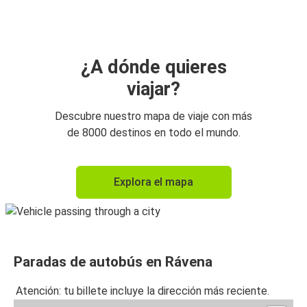
Rávena
Rávena
Aeropuerto de Bergamo Orio al Serio
¿A dónde quieres
viajar?
Rávena
Roma
Descubre nuestro mapa de viaje con más
de 8000 destinos en todo el mundo.
Aeropuerto de Bergamo Orio al Serio
Rávena
Explora el mapa
Rávena
Padua
Padua
Paradas de autobús en Rávena
Rávena
Atención: tu billete incluye la dirección más reciente.
Florencia