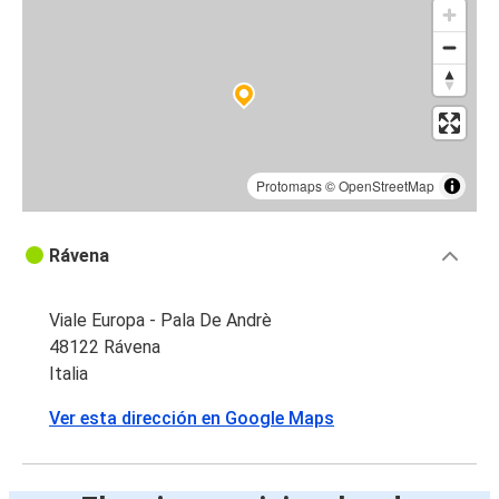
Rávena
Rávena
Núremberg
Núremberg
Rávena
Protomaps
©
OpenStreetMap
Rávena
Rávena
Núremberg
Rávena
Viale Europa - Pala De Andrè
Florencia
48122 Rávena
Italia
Venecia
Ver esta dirección en Google Maps
Rávena