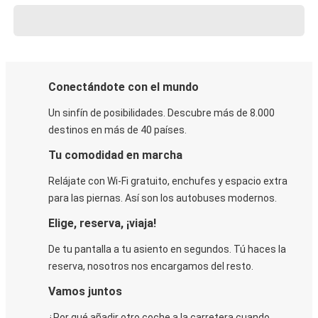
Conectándote con el mundo
Un sinfín de posibilidades. Descubre más de 8.000
destinos en más de 40 países.
Tu comodidad en marcha
Relájate con Wi-Fi gratuito, enchufes y espacio extra
para las piernas. Así son los autobuses modernos.
Elige, reserva, ¡viaja!
De tu pantalla a tu asiento en segundos. Tú haces la
reserva, nosotros nos encargamos del resto.
Vamos juntos
¿Por qué añadir otro coche a la carretera cuando