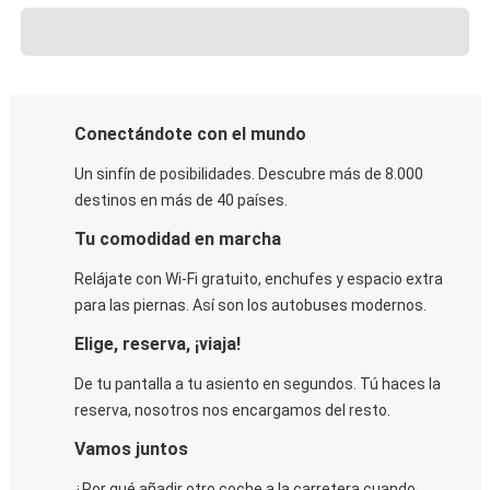
Conectándote con el mundo
Un sinfín de posibilidades. Descubre más de 8.000
destinos en más de 40 países.
Tu comodidad en marcha
Relájate con Wi-Fi gratuito, enchufes y espacio extra
para las piernas. Así son los autobuses modernos.
Elige, reserva, ¡viaja!
De tu pantalla a tu asiento en segundos. Tú haces la
reserva, nosotros nos encargamos del resto.
Vamos juntos
¿Por qué añadir otro coche a la carretera cuando