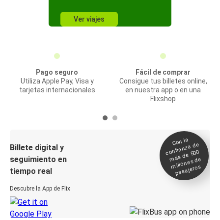
Ver viajes
Pago seguro
Fácil de comprar
Utiliza Apple Pay, Visa y
Consigue tus billetes online,
tarjetas internacionales
en nuestra app o en una
Flixshop
Con la
confianza de
Billete digital y
más de 500
seguimiento en
millones de
pasajeros
tiempo real
Descubre la App de Flix