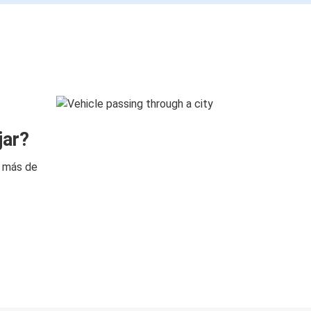
jar?
n más de