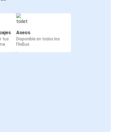
pajes
Aseos
r tus
Disponible en todos los
rma
FlixBus