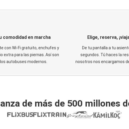
u comodidad en marcha
Elige, reserva, ¡viaja
te con Wi-Fi gratuito, enchufes y
De tu pantalla a tu asient
o extra para las piernas. Así son
segundos. Tú haces la res
los autobuses modernos.
nosotros nos encargamos del
ianza de más de 500 millones d