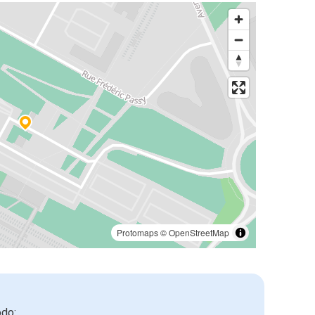
Protomaps
©
OpenStreetMap
odo: