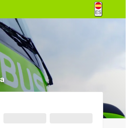
ES
ra