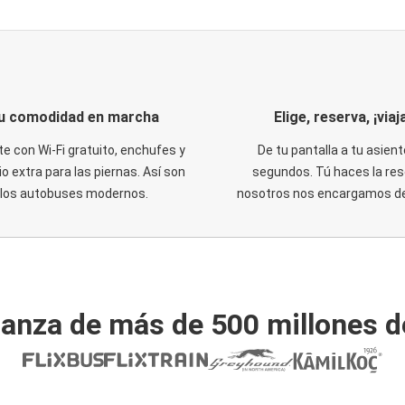
u comodidad en marcha
Elige, reserva, ¡viaja
te con Wi-Fi gratuito, enchufes y
De tu pantalla a tu asient
o extra para las piernas. Así son
segundos. Tú haces la res
los autobuses modernos.
nosotros nos encargamos del
ianza de más de 500 millones d