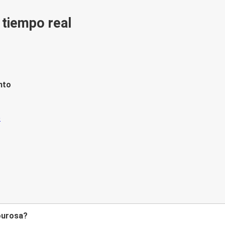
n tiempo real
nto
Lourosa?