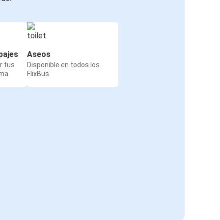
pajes
Aseos
r tus
Disponible en todos los
rma
FlixBus