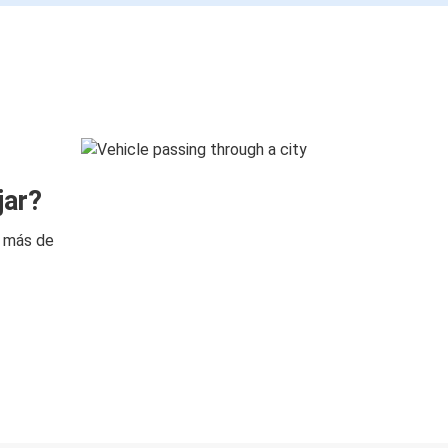
jar?
n más de