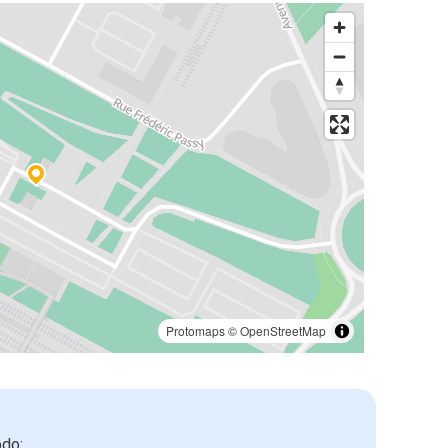
Protomaps
©
OpenStreetMap
odo: