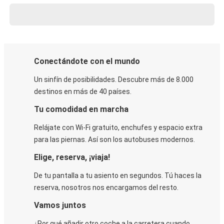
Conectándote con el mundo
Un sinfín de posibilidades. Descubre más de 8.000
destinos en más de 40 países.
Tu comodidad en marcha
Relájate con Wi-Fi gratuito, enchufes y espacio extra
para las piernas. Así son los autobuses modernos.
Elige, reserva, ¡viaja!
De tu pantalla a tu asiento en segundos. Tú haces la
reserva, nosotros nos encargamos del resto.
Vamos juntos
¿Por qué añadir otro coche a la carretera cuando