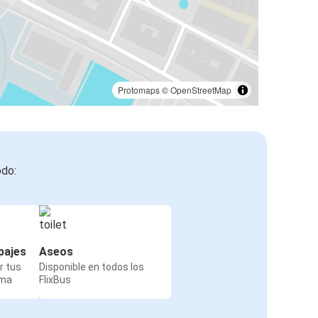
Protomaps
©
OpenStreetMap
odo:
pajes
Aseos
r tus
Disponible en todos los
rma
FlixBus