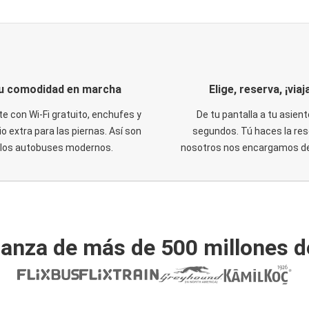
u comodidad en marcha
Elige, reserva, ¡viaja
te con Wi-Fi gratuito, enchufes y
De tu pantalla a tu asient
o extra para las piernas. Así son
segundos. Tú haces la res
los autobuses modernos.
nosotros nos encargamos del
ianza de más de 500 millones d