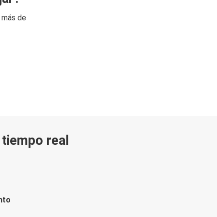
n más de
n tiempo real
nto