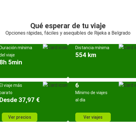
Qué esperar de tu viaje
Opciones rápidas, fáciles y asequibles de Rijeka a Belgrado
Duración mínima
Distancia mínima
554 km
del viaje
8h 5min
6
El viaje más
barato
Mínimo de viajes
Desde 37,97 €
al día
Ver precios
Ver viajes