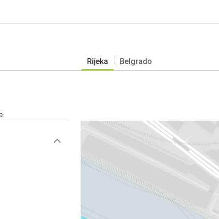
Rijeka
Belgrado
e.