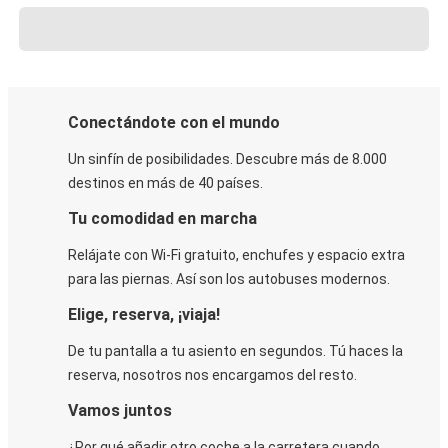
Conectándote con el mundo
Un sinfín de posibilidades. Descubre más de 8.000
destinos en más de 40 países.
Tu comodidad en marcha
Relájate con Wi-Fi gratuito, enchufes y espacio extra
para las piernas. Así son los autobuses modernos.
Elige, reserva, ¡viaja!
De tu pantalla a tu asiento en segundos. Tú haces la
reserva, nosotros nos encargamos del resto.
Vamos juntos
¿Por qué añadir otro coche a la carretera cuando