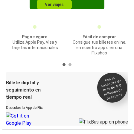
Ver viajes
Pago seguro
Fácil de comprar
Utiliza Apple Pay, Visa y
Consigue tus billetes online,
tarjetas internacionales
en nuestra app o en una
Flixshop
Con la
confianza de
Billete digital y
más de 500
seguimiento en
millones de
pasajeros
tiempo real
Descubre la App de Flix