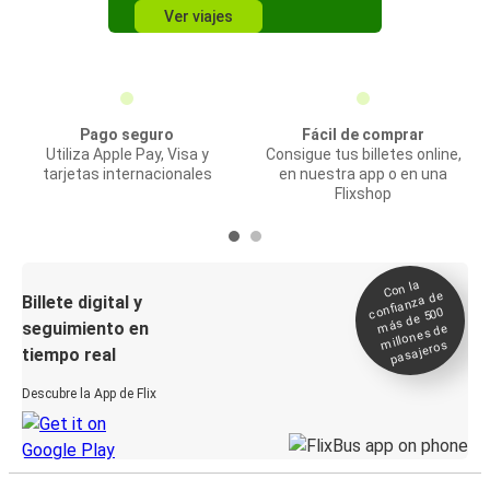
Ver viajes
Pago seguro
Fácil de comprar
Utiliza Apple Pay, Visa y
Consigue tus billetes online,
tarjetas internacionales
en nuestra app o en una
Flixshop
Con la
confianza de
Billete digital y
más de 500
seguimiento en
millones de
pasajeros
tiempo real
Descubre la App de Flix