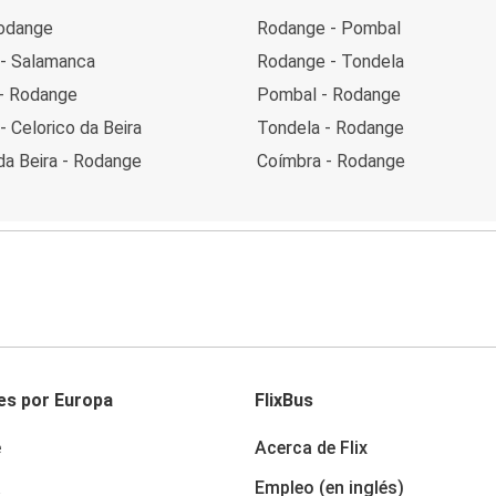
Rodange
Rodange - Pombal
- Salamanca
Rodange - Tondela
 - Rodange
Pombal - Rodange
 Celorico da Beira
Tondela - Rodange
da Beira - Rodange
Coímbra - Rodange
es por Europa
FlixBus
e
Acerca de Flix
a
Empleo (en inglés)