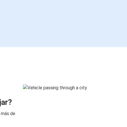
jar?
n más de