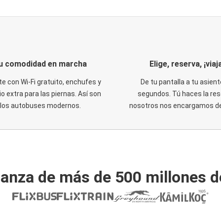
u comodidad en marcha
Elige, reserva, ¡viaja
te con Wi-Fi gratuito, enchufes y
De tu pantalla a tu asient
o extra para las piernas. Así son
segundos. Tú haces la res
los autobuses modernos.
nosotros nos encargamos del
ianza de más de 500 millones d