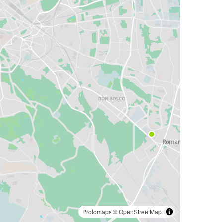
Protomaps
©
OpenStreetMap