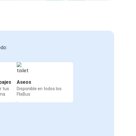
odo:
pajes
Aseos
r tus
Disponible en todos los
rma
FlixBus