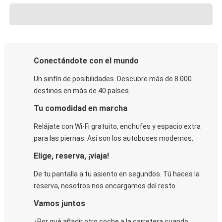
Conectándote con el mundo
Un sinfín de posibilidades. Descubre más de 8.000
destinos en más de 40 países.
Tu comodidad en marcha
Relájate con Wi-Fi gratuito, enchufes y espacio extra
para las piernas. Así son los autobuses modernos.
Elige, reserva, ¡viaja!
De tu pantalla a tu asiento en segundos. Tú haces la
reserva, nosotros nos encargamos del resto.
Vamos juntos
¿Por qué añadir otro coche a la carretera cuando