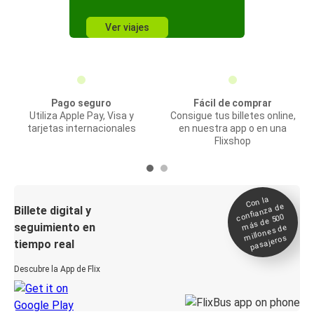
Ver viajes
Pago seguro
Fácil de comprar
Utiliza Apple Pay, Visa y
Consigue tus billetes online,
tarjetas internacionales
en nuestra app o en una
Flixshop
Con la
confianza de
Billete digital y
más de 500
seguimiento en
millones de
pasajeros
tiempo real
Descubre la App de Flix