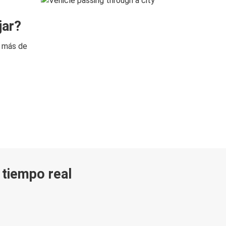
jar?
n más de
n tiempo real