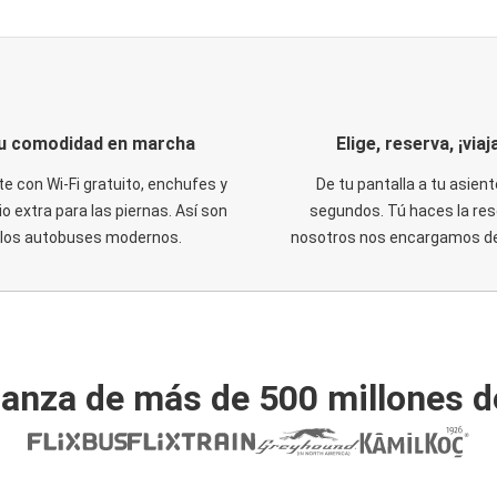
u comodidad en marcha
Elige, reserva, ¡viaja
te con Wi-Fi gratuito, enchufes y
De tu pantalla a tu asient
o extra para las piernas. Así son
segundos. Tú haces la res
los autobuses modernos.
nosotros nos encargamos del
ianza de más de 500 millones d