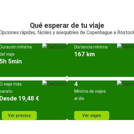
Qué esperar de tu viaje
Opciones rápidas, fáciles y asequibles de Copenhague a Rostoc
Duración mínima
Distancia mínima
167 km
del viaje
5h 5min
4
El viaje más
barato
Mínimo de viajes
Desde 19,48 €
al día
Ver precios
Ver viajes