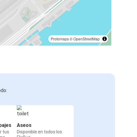
Protomaps
©
OpenStreetMap
odo:
pajes
Aseos
r tus
Disponible en todos los