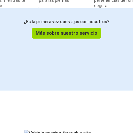
s mientras te
para las piernas
pertenencias de fo
as
segura
¿Es la primera vez que viajas con nosotros?
Más sobre nuestro servicio