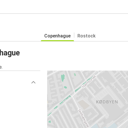
Copenhague
Rostock
nhague
e.