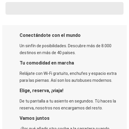
Conectándote con el mundo
Un sinfín de posibilidades. Descubre más de 8.000
destinos en más de 40 países.
Tu comodidad en marcha
Relájate con Wi-Fi gratuito, enchufes y espacio extra
para las piernas. Así son los autobuses modernos.
Elige, reserva, ¡viaja!
De tu pantalla a tu asiento en segundos. Tú haces la
reserva, nosotros nos encargamos del resto.
Vamos juntos
¿Por qué añadir otro coche a la carretera cuando