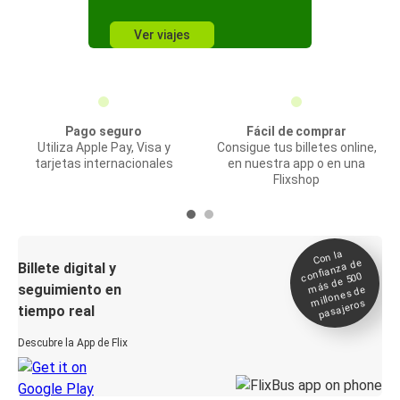
Ver viajes
Pago seguro
Fácil de comprar
Utiliza Apple Pay, Visa y
Consigue tus billetes online,
tarjetas internacionales
en nuestra app o en una
Flixshop
Con la
confianza de
Billete digital y
más de 500
seguimiento en
millones de
pasajeros
tiempo real
Descubre la App de Flix