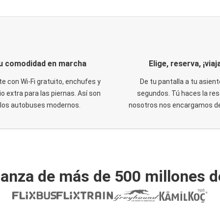
u comodidad en marcha
Elige, reserva, ¡viaja
te con Wi-Fi gratuito, enchufes y
De tu pantalla a tu asient
o extra para las piernas. Así son
segundos. Tú haces la res
los autobuses modernos.
nosotros nos encargamos del
ianza de más de 500 millones d