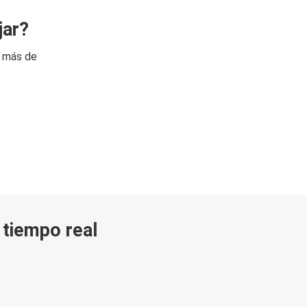
jar?
n más de
n tiempo real