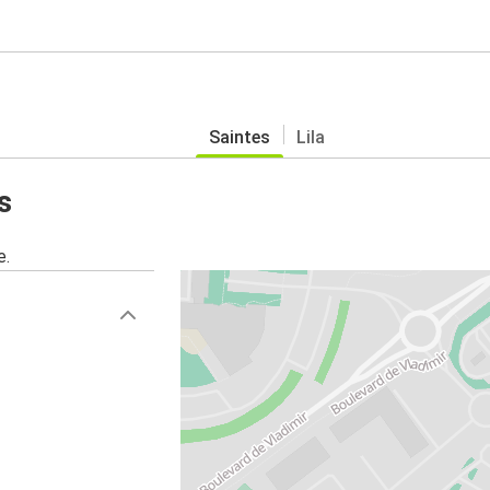
Saintes
Lila
s
e.