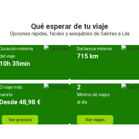
Qué esperar de tu viaje
Opciones rápidas, fáciles y asequibles de Saintes a Lila
Duración mínima
Distancia mínima
715 km
del viaje
10h 35min
2
El viaje más
barato
Mínimo de viajes
Desde 48,98 €
al día
Ver precios
Ver viajes