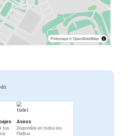
Protomaps
©
OpenStreetMap
odo:
pajes
Aseos
r tus
Disponible en todos los
rma
FlixBus