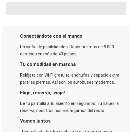
Conectándote con el mundo
Un sinfín de posibilidades. Descubre más de 8.000
destinos en más de 40 países.
Tu comodidad en marcha
Relájate con Wi-Fi gratuito, enchufes y espacio extra
para las piernas. Así son los autobuses modernos.
Elige, reserva, ¡viaja!
De tu pantalla a tu asiento en segundos. Tú haces la
reserva, nosotros nos encargamos del resto.
Vamos juntos
¿Por qué añadir otro coche a la carretera cuando