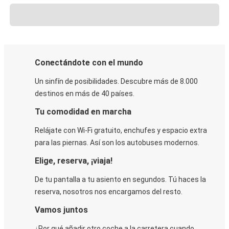
Conectándote con el mundo
Un sinfín de posibilidades. Descubre más de 8.000
destinos en más de 40 países.
Tu comodidad en marcha
Relájate con Wi-Fi gratuito, enchufes y espacio extra
para las piernas. Así son los autobuses modernos.
Elige, reserva, ¡viaja!
De tu pantalla a tu asiento en segundos. Tú haces la
reserva, nosotros nos encargamos del resto.
Vamos juntos
¿Por qué añadir otro coche a la carretera cuando