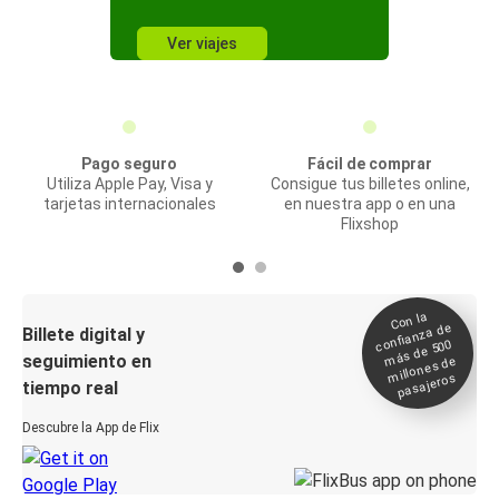
Ver viajes
Pago seguro
Fácil de comprar
Utiliza Apple Pay, Visa y
Consigue tus billetes online,
tarjetas internacionales
en nuestra app o en una
Flixshop
Con la
confianza de
Billete digital y
más de 500
seguimiento en
millones de
pasajeros
tiempo real
Descubre la App de Flix