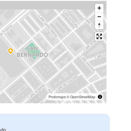
Protomaps
©
OpenStreetMap
odo: