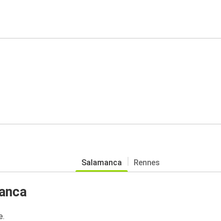
Salamanca
Rennes
manca
e.