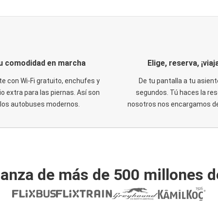
u comodidad en marcha
Elige, reserva, ¡viaja
te con Wi-Fi gratuito, enchufes y
De tu pantalla a tu asient
o extra para las piernas. Así son
segundos. Tú haces la res
los autobuses modernos.
nosotros nos encargamos del
ianza de más de 500 millones d