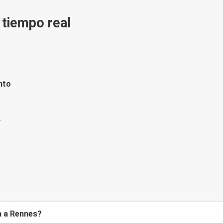
n tiempo real
nto
a a Rennes?