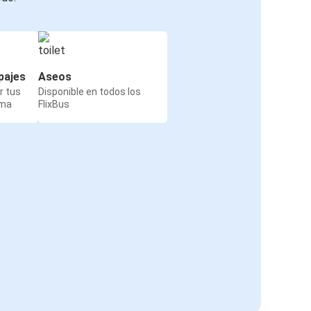
pajes
Aseos
r tus
Disponible en todos los
rma
FlixBus