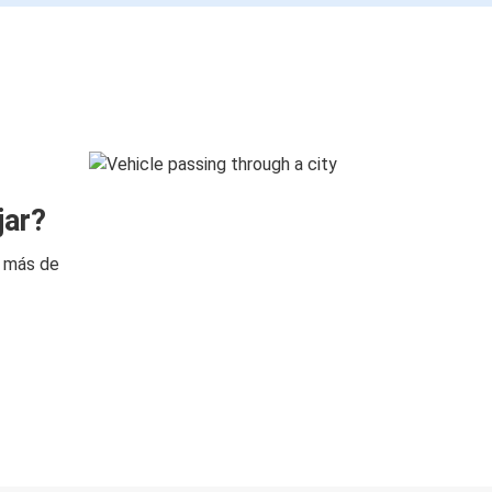
jar?
n más de