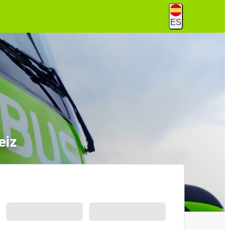
ES
eiz