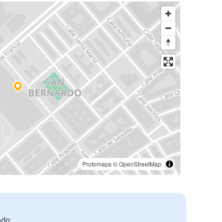
Protomaps
©
OpenStreetMap
odo: