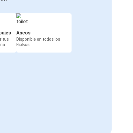
pajes
Aseos
r tus
Disponible en todos los
rma
FlixBus