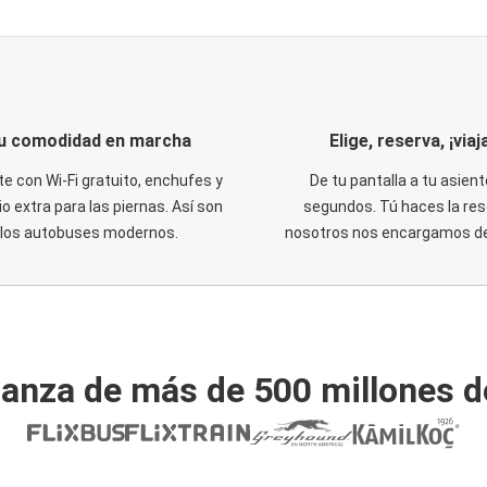
u comodidad en marcha
Elige, reserva, ¡viaja
te con Wi-Fi gratuito, enchufes y
De tu pantalla a tu asient
o extra para las piernas. Así son
segundos. Tú haces la res
los autobuses modernos.
nosotros nos encargamos del
ianza de más de 500 millones d