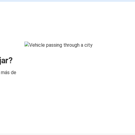
jar?
n más de