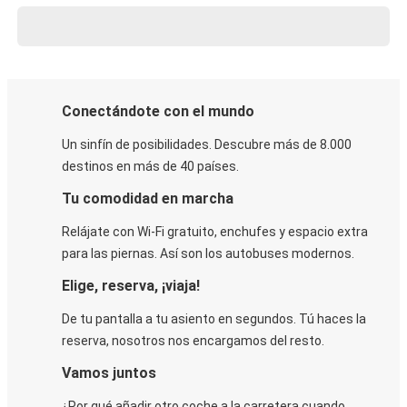
Conectándote con el mundo
Un sinfín de posibilidades. Descubre más de 8.000
destinos en más de 40 países.
Tu comodidad en marcha
Relájate con Wi-Fi gratuito, enchufes y espacio extra
para las piernas. Así son los autobuses modernos.
Elige, reserva, ¡viaja!
De tu pantalla a tu asiento en segundos. Tú haces la
reserva, nosotros nos encargamos del resto.
Vamos juntos
¿Por qué añadir otro coche a la carretera cuando