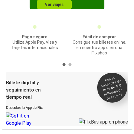
Ver viajes
Pago seguro
Fácil de comprar
Utiliza Apple Pay, Visa y
Consigue tus billetes online,
tarjetas internacionales
en nuestra app o en una
Flixshop
Con la
confianza de
Billete digital y
más de 500
seguimiento en
millones de
pasajeros
tiempo real
Descubre la App de Flix