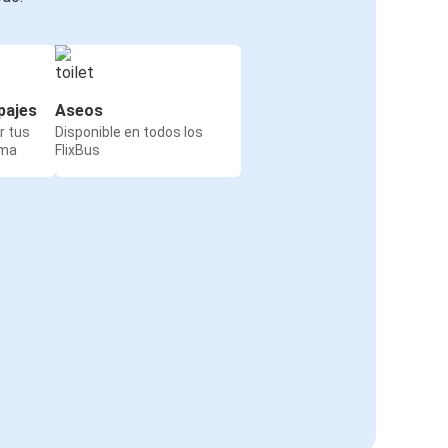
pajes
Aseos
r tus
Disponible en todos los
rma
FlixBus