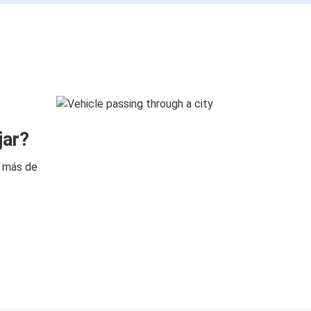
jar?
n más de