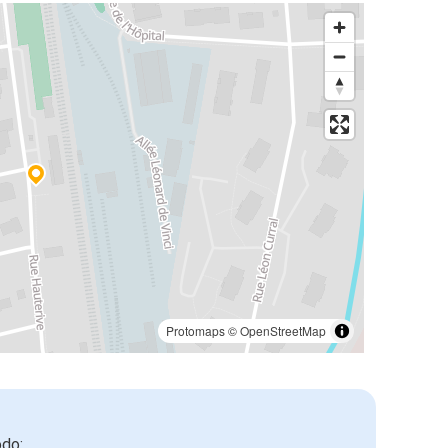
Protomaps
©
OpenStreetMap
odo: