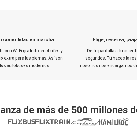
u comodidad en marcha
Elige, reserva, ¡viaja
te con Wi-Fi gratuito, enchufes y
De tu pantalla a tu asient
o extra para las piernas. Así son
segundos. Tú haces la res
los autobuses modernos.
nosotros nos encargamos del
ianza de más de 500 millones d