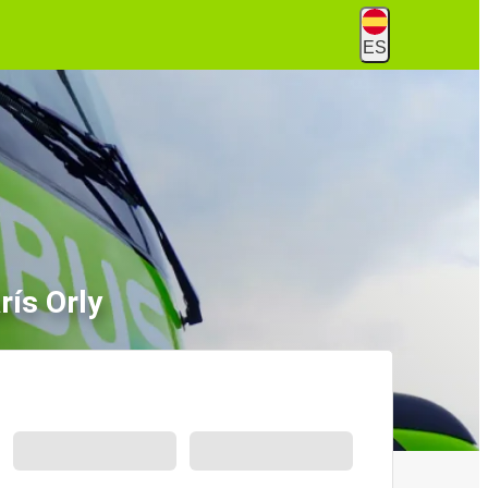
ES
rís Orly