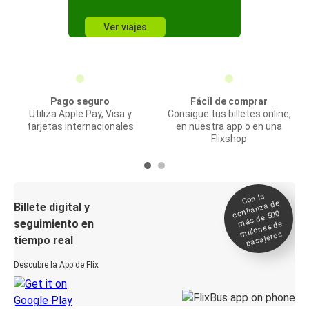
Ver viajes
Pago seguro
Fácil de comprar
Utiliza Apple Pay, Visa y
Consigue tus billetes online,
tarjetas internacionales
en nuestra app o en una
Flixshop
Con la
confianza de
Billete digital y
más de 500
seguimiento en
millones de
pasajeros
tiempo real
Descubre la App de Flix