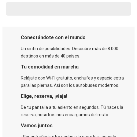
Conectándote con el mundo
Un sinfín de posibilidades. Descubre más de 8.000
destinos en más de 40 países.
Tu comodidad en marcha
Relájate con Wi-Fi gratuito, enchufes y espacio extra
para las piernas. Así son los autobuses modernos.
Elige, reserva, ¡viaja!
De tu pantalla a tu asiento en segundos. Tú haces la
reserva, nosotros nos encargamos del resto.
Vamos juntos
¿Por qué añadir otro coche a la carretera cuando