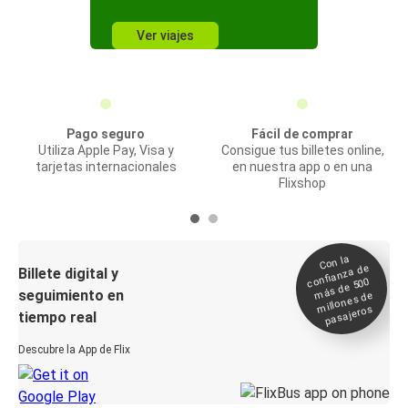
Ver viajes
Pago seguro
Fácil de comprar
Utiliza Apple Pay, Visa y
Consigue tus billetes online,
tarjetas internacionales
en nuestra app o en una
Flixshop
Con la
confianza de
Billete digital y
más de 500
seguimiento en
millones de
pasajeros
tiempo real
Descubre la App de Flix