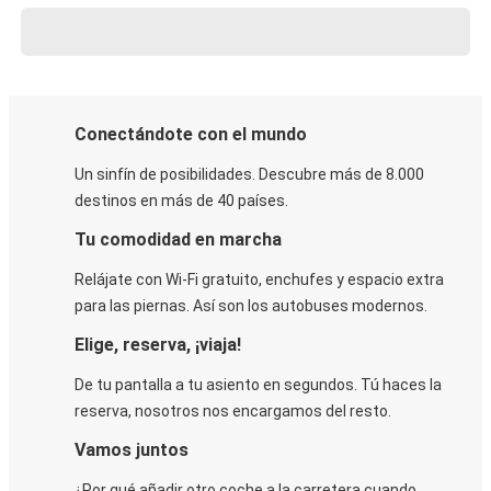
Conectándote con el mundo
Un sinfín de posibilidades. Descubre más de 8.000
destinos en más de 40 países.
Tu comodidad en marcha
Relájate con Wi-Fi gratuito, enchufes y espacio extra
para las piernas. Así son los autobuses modernos.
Elige, reserva, ¡viaja!
De tu pantalla a tu asiento en segundos. Tú haces la
reserva, nosotros nos encargamos del resto.
Vamos juntos
¿Por qué añadir otro coche a la carretera cuando