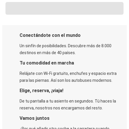
Conectándote con el mundo
Un sinfín de posibilidades. Descubre más de 8.000
destinos en más de 40 países.
Tu comodidad en marcha
Relájate con Wi-Fi gratuito, enchufes y espacio extra
para las piernas. Así son los autobuses modernos.
Elige, reserva, ¡viaja!
De tu pantalla a tu asiento en segundos. Tú haces la
reserva, nosotros nos encargamos del resto.
Vamos juntos
¿Por qué añadir otro coche a la carretera cuando