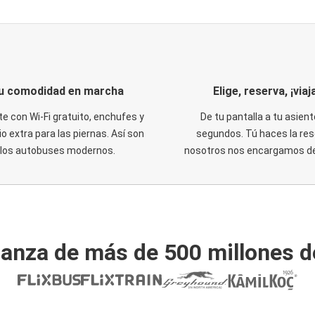
u comodidad en marcha
Elige, reserva, ¡viaja
te con Wi-Fi gratuito, enchufes y
De tu pantalla a tu asient
o extra para las piernas. Así son
segundos. Tú haces la res
los autobuses modernos.
nosotros nos encargamos del
ianza de más de 500 millones d