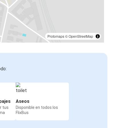
Protomaps
©
OpenStreetMap
odo:
pajes
Aseos
r tus
Disponible en todos los
rma
FlixBus