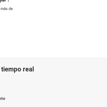
n más de
n tiempo real
nto