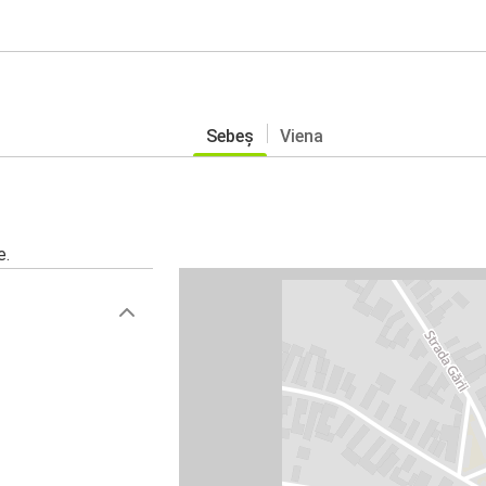
Sebeș
Viena
e.