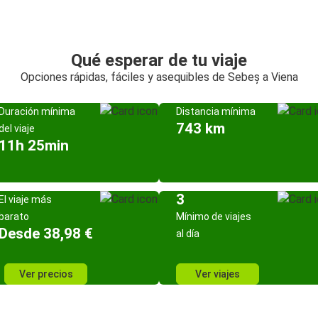
Qué esperar de tu viaje
Opciones rápidas, fáciles y asequibles de Sebeș a Viena
Duración mínima
Distancia mínima
743 km
del viaje
11h 25min
3
El viaje más
barato
Mínimo de viajes
Desde 38,98 €
al día
Ver precios
Ver viajes