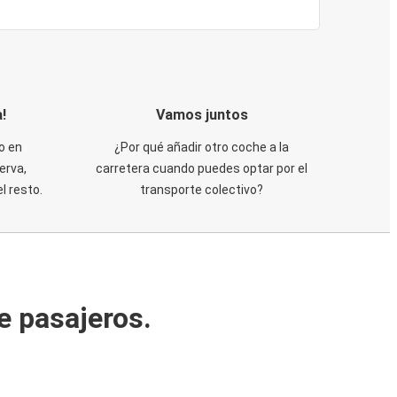
!
Vamos juntos
o en
¿Por qué añadir otro coche a la
erva,
carretera cuando puedes optar por el
 resto.
transporte colectivo?
e pasajeros.