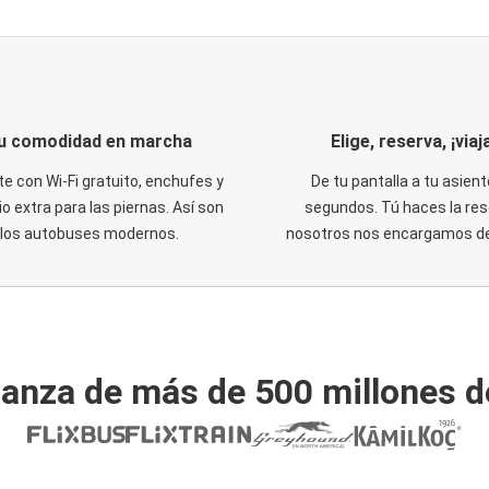
u comodidad en marcha
Elige, reserva, ¡viaja
te con Wi-Fi gratuito, enchufes y
De tu pantalla a tu asient
o extra para las piernas. Así son
segundos. Tú haces la res
los autobuses modernos.
nosotros nos encargamos del
ianza de más de 500 millones d