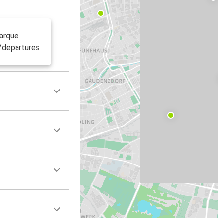
barque
n/departures
)