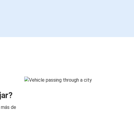
jar?
n más de