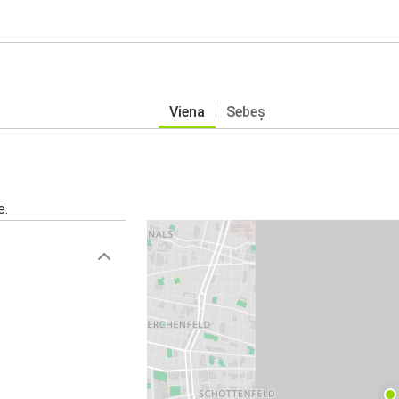
Viena
Sebeș
e.