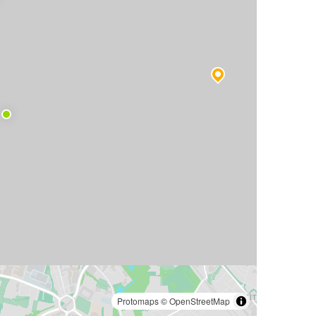
Protomaps
©
OpenStreetMap