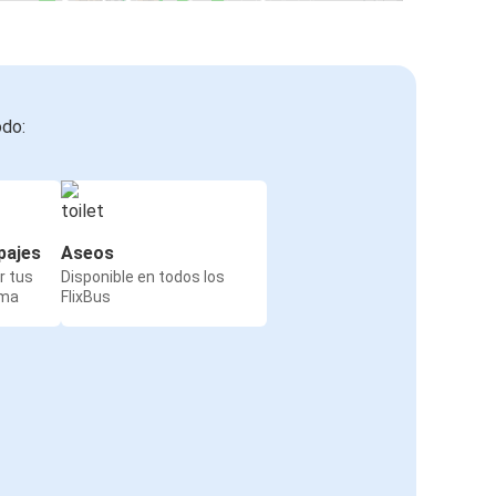
odo:
pajes
Aseos
r tus
Disponible en todos los
rma
FlixBus