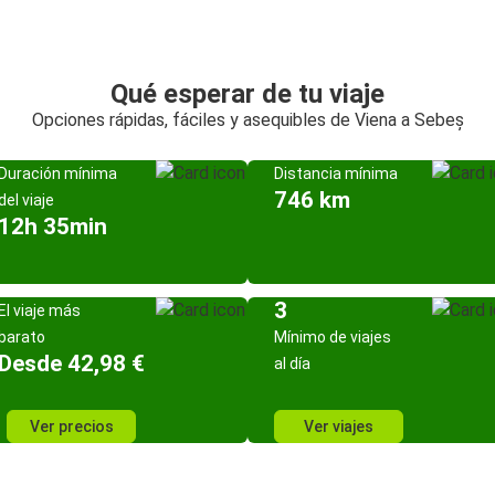
Qué esperar de tu viaje
Opciones rápidas, fáciles y asequibles de Viena a Sebeș
Duración mínima
Distancia mínima
746 km
del viaje
12h 35min
3
El viaje más
barato
Mínimo de viajes
Desde 42,98 €
al día
Ver precios
Ver viajes