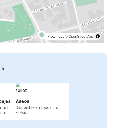
Protomaps
©
OpenStreetMap
odo:
pajes
Aseos
r tus
Disponible en todos los
rma
FlixBus