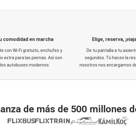
u comodidad en marcha
Elige, reserva, ¡viaja
te con Wi-Fi gratuito, enchufes y
De tu pantalla a tu asient
o extra para las piernas. Así son
segundos. Tú haces la res
los autobuses modernos.
nosotros nos encargamos del
ianza de más de 500 millones d