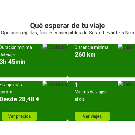
Qué esperar de tu viaje
Opciones rápidas, fáciles y asequibles de Sestri Levante a Niza
Duración mínima
Distancia mínima
260 km
del viaje
3h 45min
1
El viaje más
barato
Mínimo de viajes
Desde 28,48 €
al día
Ver precios
Ver viajes