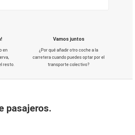
!
Vamos juntos
o en
¿Por qué añadir otro coche a la
erva,
carretera cuando puedes optar por el
 resto.
transporte colectivo?
e pasajeros.