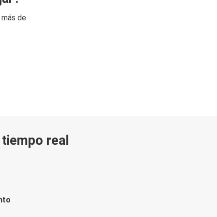
n más de
n tiempo real
nto