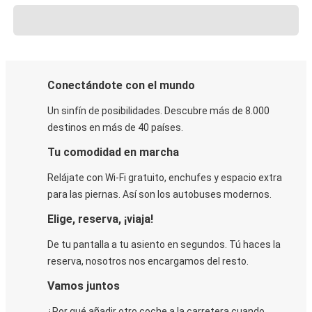
Conectándote con el mundo
Un sinfín de posibilidades. Descubre más de 8.000
destinos en más de 40 países.
Tu comodidad en marcha
Relájate con Wi-Fi gratuito, enchufes y espacio extra
para las piernas. Así son los autobuses modernos.
Elige, reserva, ¡viaja!
De tu pantalla a tu asiento en segundos. Tú haces la
reserva, nosotros nos encargamos del resto.
Vamos juntos
¿Por qué añadir otro coche a la carretera cuando