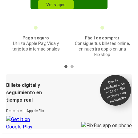
Ver viajes
Pago seguro
Fácil de comprar
Utiliza Apple Pay, Visa y
Consigue tus billetes online,
tarjetas internacionales
en nuestra app o en una
Flixshop
Con la
confianza de
Billete digital y
más de 500
seguimiento en
millones de
pasajeros
tiempo real
Descubre la App de Flix