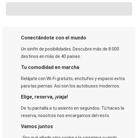
Conectándote con el mundo
Un sinfín de posibilidades. Descubre más de 8.000
destinos en más de 40 países.
Tu comodidad en marcha
Relájate con Wi-Fi gratuito, enchufes y espacio extra
para las piernas. Así son los autobuses modernos.
Elige, reserva, ¡viaja!
De tu pantalla a tu asiento en segundos. Tú haces la
reserva, nosotros nos encargamos del resto.
Vamos juntos
¿Por qué añadir otro coche a la carretera cuando