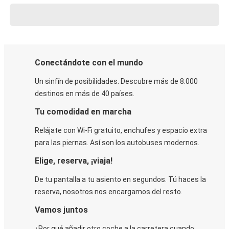
Conectándote con el mundo
Un sinfín de posibilidades. Descubre más de 8.000
destinos en más de 40 países.
Tu comodidad en marcha
Relájate con Wi-Fi gratuito, enchufes y espacio extra
para las piernas. Así son los autobuses modernos.
Elige, reserva, ¡viaja!
De tu pantalla a tu asiento en segundos. Tú haces la
reserva, nosotros nos encargamos del resto.
Vamos juntos
¿Por qué añadir otro coche a la carretera cuando