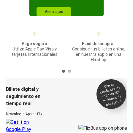
Ver viajes
Pago seguro
Fácil de comprar
Utiliza Apple Pay, Visa y
Consigue tus billetes online,
tarjetas internacionales
en nuestra app o en una
Flixshop
Con la
confianza de
Billete digital y
más de 500
seguimiento en
millones de
pasajeros
tiempo real
Descubre la App de Flix