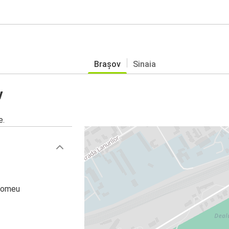
Brașov
Sinaia
v
e.
olomeu