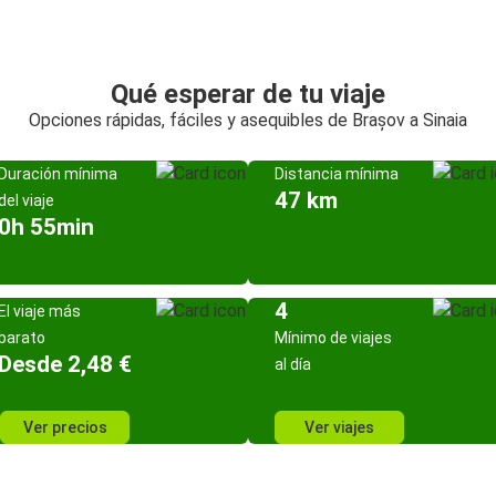
Qué esperar de tu viaje
Opciones rápidas, fáciles y asequibles de Brașov a Sinaia
Duración mínima
Distancia mínima
47 km
del viaje
0h 55min
4
El viaje más
barato
Mínimo de viajes
Desde 2,48 €
al día
Ver precios
Ver viajes