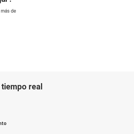
n más de
n tiempo real
nto