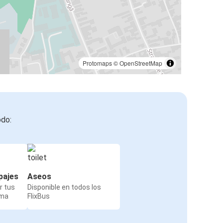
Protomaps
©
OpenStreetMap
odo:
pajes
Aseos
r tus
Disponible en todos los
rma
FlixBus