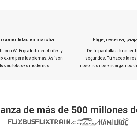
u comodidad en marcha
Elige, reserva, ¡viaja
te con Wi-Fi gratuito, enchufes y
De tu pantalla a tu asient
o extra para las piernas. Así son
segundos. Tú haces la res
los autobuses modernos.
nosotros nos encargamos del
ianza de más de 500 millones d