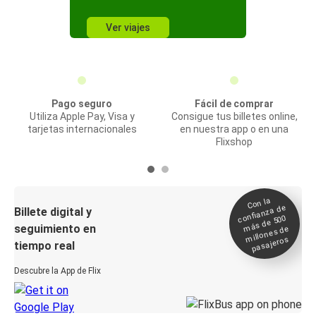
Ver viajes
Pago seguro
Fácil de comprar
Utiliza Apple Pay, Visa y
Consigue tus billetes online,
tarjetas internacionales
en nuestra app o en una
Flixshop
Con la
confianza de
Billete digital y
más de 500
seguimiento en
millones de
pasajeros
tiempo real
Descubre la App de Flix