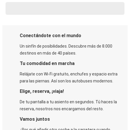
Conectándote con el mundo
Un sinfín de posibilidades. Descubre más de 8.000
destinos en más de 40 países.
Tu comodidad en marcha
Relájate con Wi-Fi gratuito, enchufes y espacio extra
para las piernas. Así son los autobuses modernos.
Elige, reserva, ¡viaja!
De tu pantalla a tu asiento en segundos. Tú haces la
reserva, nosotros nos encargamos del resto.
Vamos juntos
¿Por qué añadir otro coche a la carretera cuando