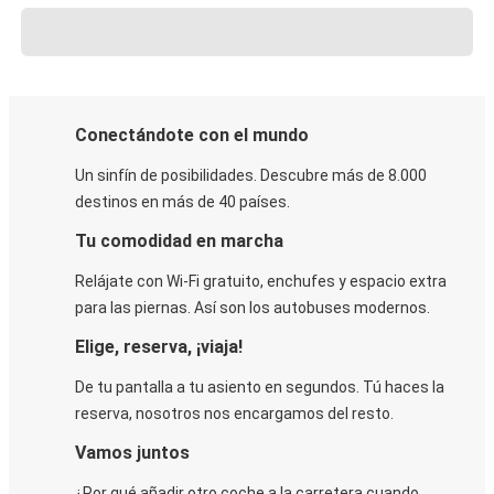
Conectándote con el mundo
Un sinfín de posibilidades. Descubre más de 8.000
destinos en más de 40 países.
Tu comodidad en marcha
Relájate con Wi-Fi gratuito, enchufes y espacio extra
para las piernas. Así son los autobuses modernos.
Elige, reserva, ¡viaja!
De tu pantalla a tu asiento en segundos. Tú haces la
reserva, nosotros nos encargamos del resto.
Vamos juntos
¿Por qué añadir otro coche a la carretera cuando