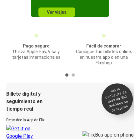
Ver viajes
Pago seguro
Fácil de comprar
Utiliza Apple Pay, Visa y
Consigue tus billetes online,
tarjetas internacionales
en nuestra app o en una
Flixshop
Con la
confianza de
Billete digital y
más de 500
seguimiento en
millones de
pasajeros
tiempo real
Descubre la App de Flix