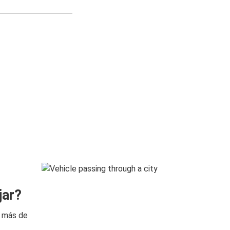
jar?
n más de