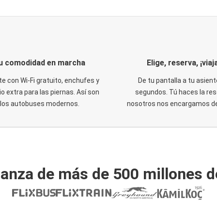
u comodidad en marcha
Elige, reserva, ¡viaja
te con Wi-Fi gratuito, enchufes y
De tu pantalla a tu asient
o extra para las piernas. Así son
segundos. Tú haces la res
los autobuses modernos.
nosotros nos encargamos del
ianza de más de 500 millones d