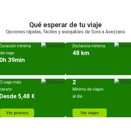
Qué esperar de tu viaje
Opciones rápidas, fáciles y asequibles de Sora a Avezzano
Duración mínima
Distancia mínima
48 km
del viaje
0h 39min
2
El viaje más
barato
Mínimo de viajes
Desde 5,48 €
al día
Ver precios
Ver viajes