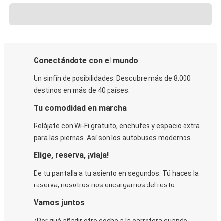
Conectándote con el mundo
Un sinfín de posibilidades. Descubre más de 8.000
destinos en más de 40 países.
Tu comodidad en marcha
Relájate con Wi-Fi gratuito, enchufes y espacio extra
para las piernas. Así son los autobuses modernos.
Elige, reserva, ¡viaja!
De tu pantalla a tu asiento en segundos. Tú haces la
reserva, nosotros nos encargamos del resto.
Vamos juntos
¿Por qué añadir otro coche a la carretera cuando