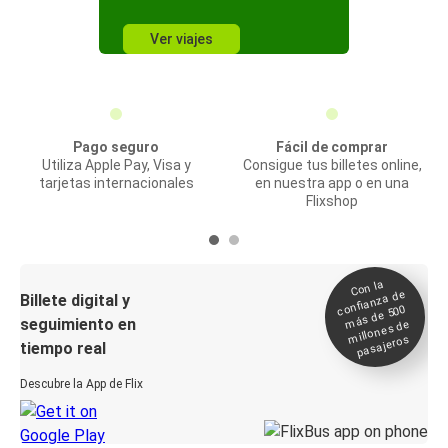
Ver viajes
Pago seguro
Fácil de comprar
Utiliza Apple Pay, Visa y
Consigue tus billetes online,
tarjetas internacionales
en nuestra app o en una
Flixshop
Con la
confianza de
Billete digital y
más de 500
seguimiento en
millones de
pasajeros
tiempo real
Descubre la App de Flix