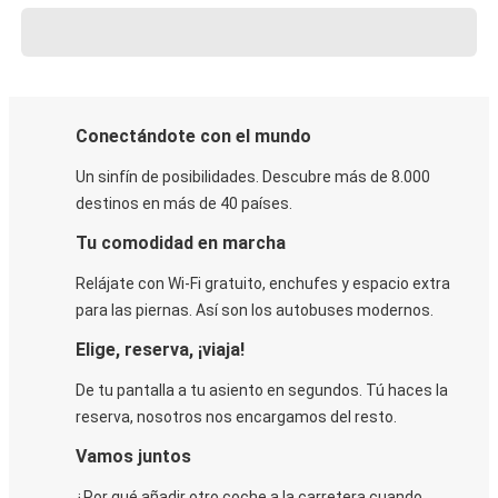
Conectándote con el mundo
Un sinfín de posibilidades. Descubre más de 8.000
destinos en más de 40 países.
Tu comodidad en marcha
Relájate con Wi-Fi gratuito, enchufes y espacio extra
para las piernas. Así son los autobuses modernos.
Elige, reserva, ¡viaja!
De tu pantalla a tu asiento en segundos. Tú haces la
reserva, nosotros nos encargamos del resto.
Vamos juntos
¿Por qué añadir otro coche a la carretera cuando