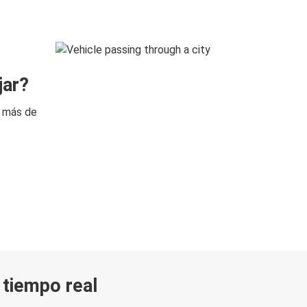
jar?
n más de
n tiempo real