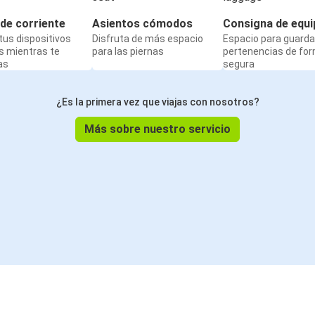
de corriente
Asientos cómodos
Consigna de equi
us dispositivos
Disfruta de más espacio
Espacio para guarda
s mientras te
para las piernas
pertenencias de fo
as
segura
¿Es la primera vez que viajas con nosotros?
Más sobre nuestro servicio