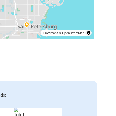
Protomaps
©
OpenStreetMap
odo: