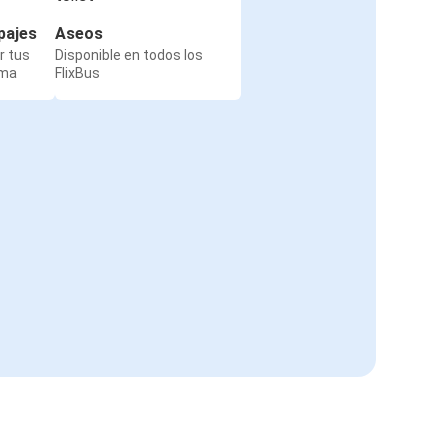
pajes
Aseos
r tus
Disponible en todos los
rma
FlixBus