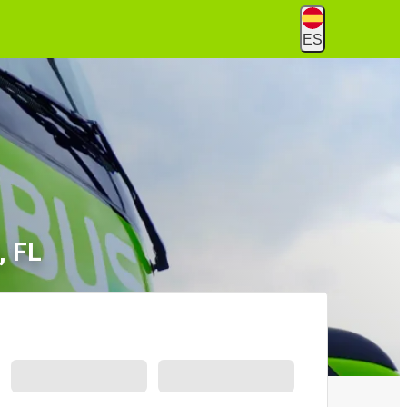
ES
, FL