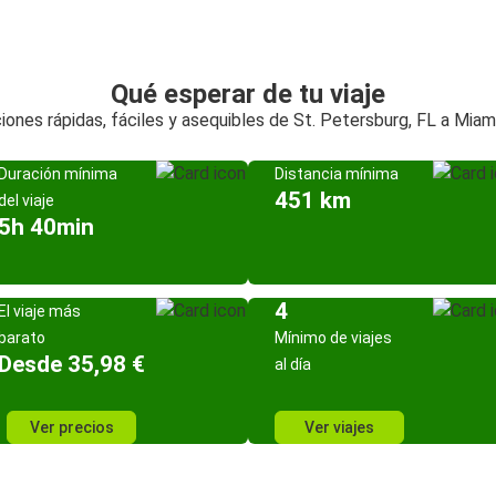
Qué esperar de tu viaje
iones rápidas, fáciles y asequibles de St. Petersburg, FL a Miami
Duración mínima
Distancia mínima
451 km
del viaje
5h 40min
4
El viaje más
barato
Mínimo de viajes
Desde 35,98 €
al día
Ver precios
Ver viajes