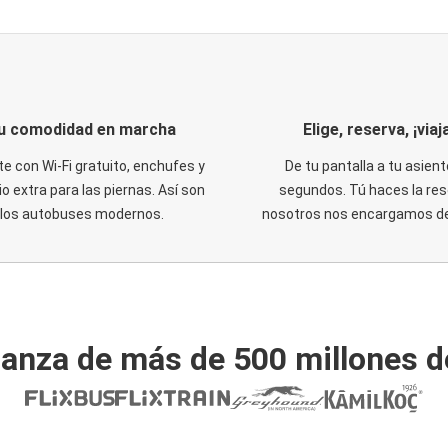
u comodidad en marcha
Elige, reserva, ¡viaja
te con Wi-Fi gratuito, enchufes y
De tu pantalla a tu asient
o extra para las piernas. Así son
segundos. Tú haces la res
los autobuses modernos.
nosotros nos encargamos del
ianza de más de 500 millones d