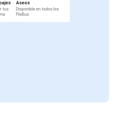
pajes
Aseos
r tus
Disponible en todos los
rma
FlixBus