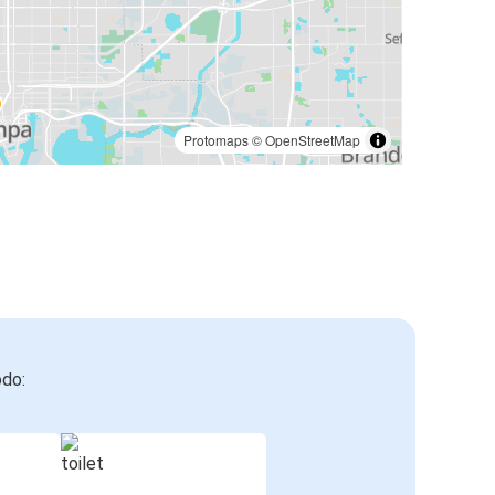
Protomaps
©
OpenStreetMap
odo: