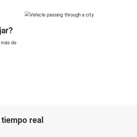
jar?
n más de
n tiempo real