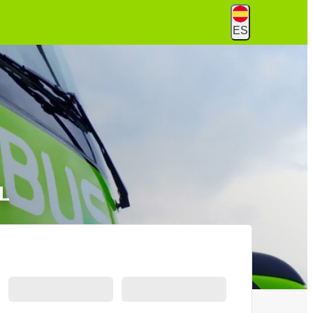
ES
FL