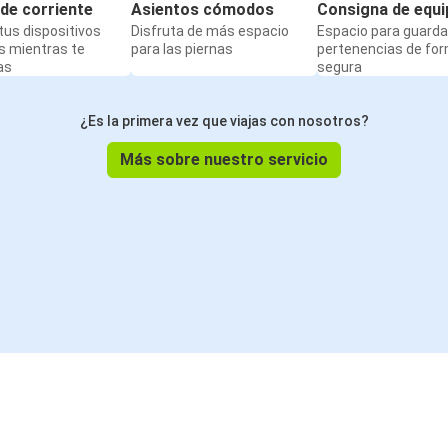
de corriente
Asientos cómodos
Consigna de equi
us dispositivos
Disfruta de más espacio
Espacio para guarda
s mientras te
para las piernas
pertenencias de fo
as
segura
¿Es la primera vez que viajas con nosotros?
Más sobre nuestro servicio