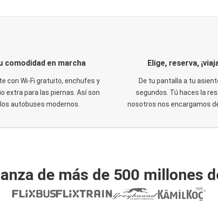
u comodidad en marcha
Elige, reserva, ¡viaja
te con Wi-Fi gratuito, enchufes y
De tu pantalla a tu asient
o extra para las piernas. Así son
segundos. Tú haces la res
los autobuses modernos.
nosotros nos encargamos del
ianza de más de 500 millones d