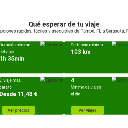
Qué esperar de tu viaje
pciones rápidas, fáciles y asequibles de Tampa, FL a Sarasota, 
Duración mínima
Distancia mínima
103 km
del viaje
1h 35min
4
El viaje más
barato
Mínimo de viajes
Desde 11,48 €
al día
Ver precios
Ver viajes