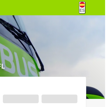
ES
FL