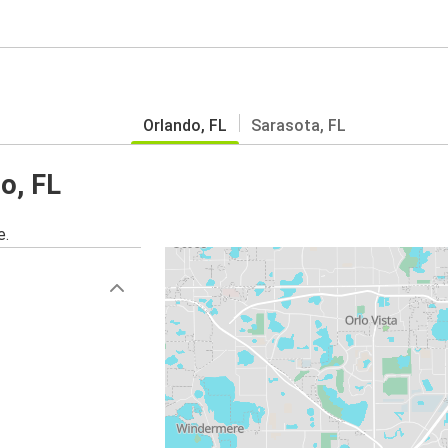
Orlando, FL
Sarasota, FL
o, FL
e.