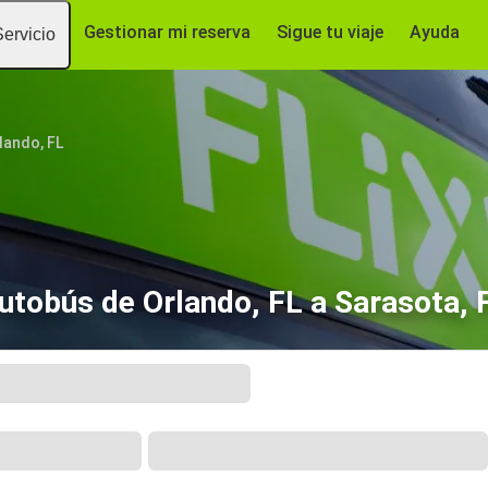
Gestionar mi reserva
Sigue tu viaje
Ayuda
Servicio
lando, FL
utobús de Orlando, FL a Sarasota, 