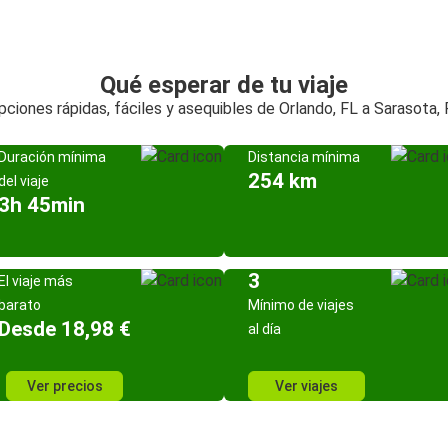
Qué esperar de tu viaje
pciones rápidas, fáciles y asequibles de Orlando, FL a Sarasota, 
Duración mínima
Distancia mínima
254 km
del viaje
3h 45min
3
El viaje más
barato
Mínimo de viajes
Desde 18,98 €
al día
Ver precios
Ver viajes