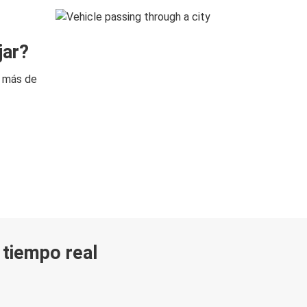
jar?
n más de
n tiempo real