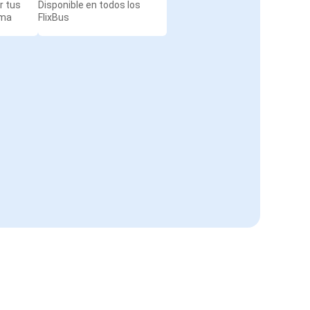
r tus
Disponible en todos los
rma
FlixBus