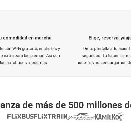
u comodidad en marcha
Elige, reserva, ¡viaja
te con Wi-Fi gratuito, enchufes y
De tu pantalla a tu asient
o extra para las piernas. Así son
segundos. Tú haces la res
los autobuses modernos.
nosotros nos encargamos del
ianza de más de 500 millones d