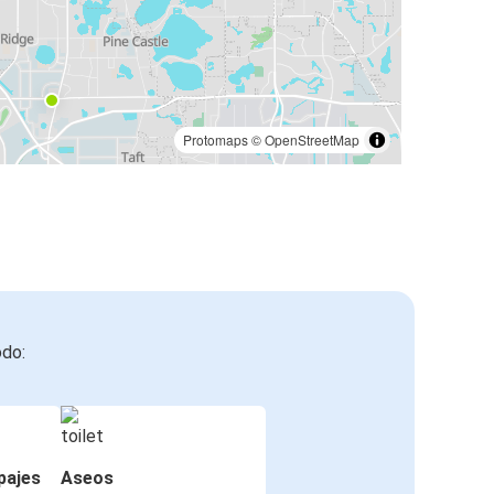
Protomaps
©
OpenStreetMap
odo:
pajes
Aseos