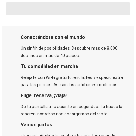
Conectándote con el mundo
Un sinfín de posibilidades. Descubre más de 8.000
destinos en más de 40 países.
Tu comodidad en marcha
Relájate con Wi-Fi gratuito, enchufes y espacio extra
para las piernas. Así son los autobuses modernos.
Elige, reserva, ¡viaja!
De tu pantalla a tu asiento en segundos. Tú haces la
reserva, nosotros nos encargamos del resto.
Vamos juntos
¿Por qué añadir otro coche a la carretera cuando