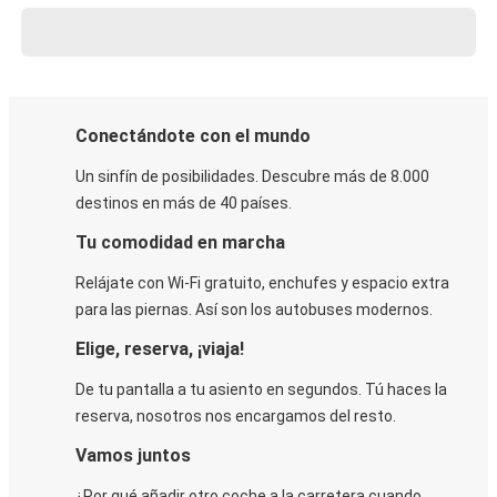
Conectándote con el mundo
Un sinfín de posibilidades. Descubre más de 8.000
destinos en más de 40 países.
Tu comodidad en marcha
Relájate con Wi-Fi gratuito, enchufes y espacio extra
para las piernas. Así son los autobuses modernos.
Elige, reserva, ¡viaja!
De tu pantalla a tu asiento en segundos. Tú haces la
reserva, nosotros nos encargamos del resto.
Vamos juntos
¿Por qué añadir otro coche a la carretera cuando