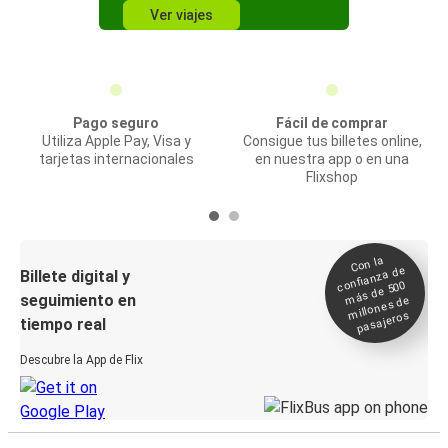
Ver viajes
Pago seguro
Fácil de comprar
Utiliza Apple Pay, Visa y
Consigue tus billetes online,
tarjetas internacionales
en nuestra app o en una
Flixshop
Con la
confianza de
Billete digital y
más de 500
seguimiento en
millones de
pasajeros
tiempo real
Descubre la App de Flix