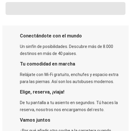
Conectándote con el mundo
Un sinfín de posibilidades. Descubre más de 8.000
destinos en más de 40 países.
Tu comodidad en marcha
Relájate con Wi-Fi gratuito, enchufes y espacio extra
para las piernas. Así son los autobuses modernos.
Elige, reserva, ¡viaja!
De tu pantalla a tu asiento en segundos. Tú haces la
reserva, nosotros nos encargamos del resto.
Vamos juntos
¿Por qué añadir otro coche a la carretera cuando