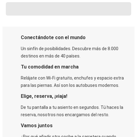
Conectándote con el mundo
Un sinfín de posibilidades. Descubre más de 8.000
destinos en más de 40 países.
Tu comodidad en marcha
Relájate con Wi-Fi gratuito, enchufes y espacio extra
para las piernas. Así son los autobuses modernos.
Elige, reserva, ¡viaja!
De tu pantalla a tu asiento en segundos. Tú haces la
reserva, nosotros nos encargamos del resto.
Vamos juntos
¿Por qué añadir otro coche a la carretera cuando