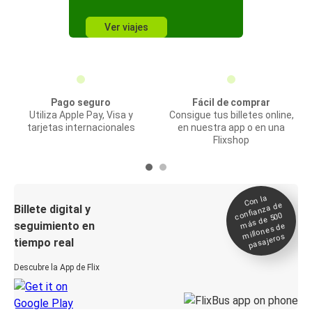
Ver viajes
Pago seguro
Fácil de comprar
Utiliza Apple Pay, Visa y
Consigue tus billetes online,
tarjetas internacionales
en nuestra app o en una
Flixshop
Con la
confianza de
Billete digital y
más de 500
seguimiento en
millones de
pasajeros
tiempo real
Descubre la App de Flix