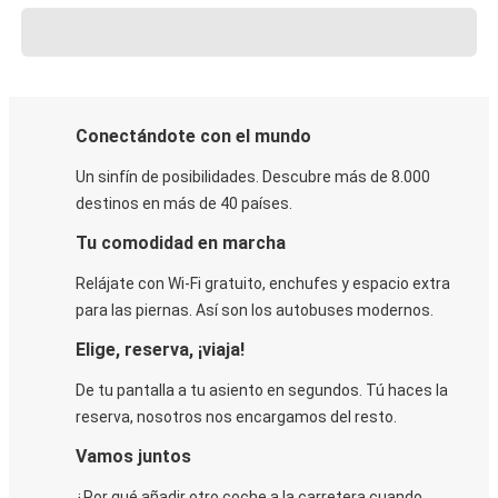
Conectándote con el mundo
Un sinfín de posibilidades. Descubre más de 8.000
destinos en más de 40 países.
Tu comodidad en marcha
Relájate con Wi-Fi gratuito, enchufes y espacio extra
para las piernas. Así son los autobuses modernos.
Elige, reserva, ¡viaja!
De tu pantalla a tu asiento en segundos. Tú haces la
reserva, nosotros nos encargamos del resto.
Vamos juntos
¿Por qué añadir otro coche a la carretera cuando