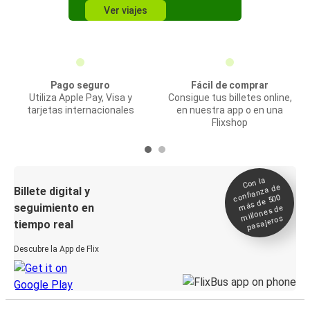
Ver viajes
Pago seguro
Fácil de comprar
Utiliza Apple Pay, Visa y
Consigue tus billetes online,
tarjetas internacionales
en nuestra app o en una
Flixshop
Con la
confianza de
Billete digital y
más de 500
seguimiento en
millones de
pasajeros
tiempo real
Descubre la App de Flix