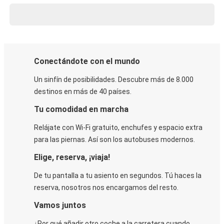
Conectándote con el mundo
Un sinfín de posibilidades. Descubre más de 8.000
destinos en más de 40 países.
Tu comodidad en marcha
Relájate con Wi-Fi gratuito, enchufes y espacio extra
para las piernas. Así son los autobuses modernos.
Elige, reserva, ¡viaja!
De tu pantalla a tu asiento en segundos. Tú haces la
reserva, nosotros nos encargamos del resto.
Vamos juntos
¿Por qué añadir otro coche a la carretera cuando