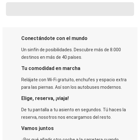
Conectándote con el mundo
Un sinfín de posibilidades. Descubre más de 8.000
destinos en más de 40 países.
Tu comodidad en marcha
Relájate con Wi-Fi gratuito, enchufes y espacio extra
para las piernas. Así son los autobuses modernos.
Elige, reserva, ¡viaja!
De tu pantalla a tu asiento en segundos. Tú haces la
reserva, nosotros nos encargamos del resto.
Vamos juntos
¿Por qué añadir otro coche a la carretera cuando