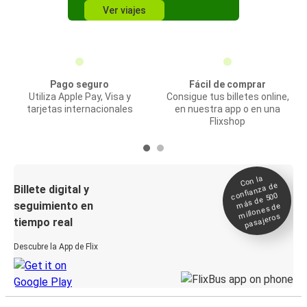
Ver viajes
Pago seguro
Fácil de comprar
Utiliza Apple Pay, Visa y
Consigue tus billetes online,
tarjetas internacionales
en nuestra app o en una
Flixshop
Con la
confianza de
Billete digital y
más de 500
seguimiento en
millones de
pasajeros
tiempo real
Descubre la App de Flix