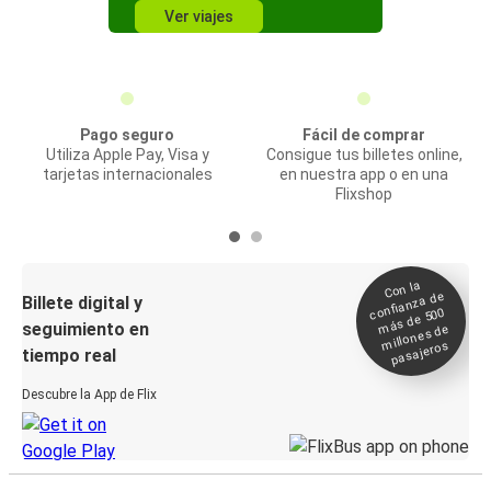
Ver viajes
Pago seguro
Fácil de comprar
Utiliza Apple Pay, Visa y
Consigue tus billetes online,
tarjetas internacionales
en nuestra app o en una
Flixshop
Con la
confianza de
Billete digital y
más de 500
seguimiento en
millones de
pasajeros
tiempo real
Descubre la App de Flix