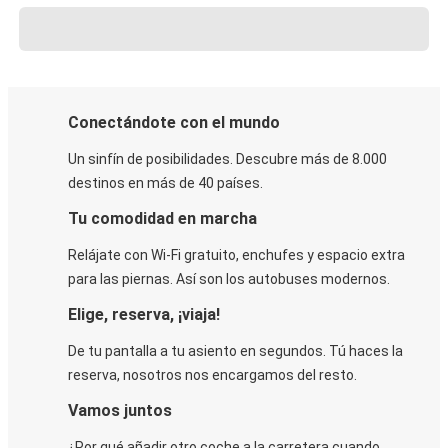
Conectándote con el mundo
Un sinfín de posibilidades. Descubre más de 8.000
destinos en más de 40 países.
Tu comodidad en marcha
Relájate con Wi-Fi gratuito, enchufes y espacio extra
para las piernas. Así son los autobuses modernos.
Elige, reserva, ¡viaja!
De tu pantalla a tu asiento en segundos. Tú haces la
reserva, nosotros nos encargamos del resto.
Vamos juntos
¿Por qué añadir otro coche a la carretera cuando