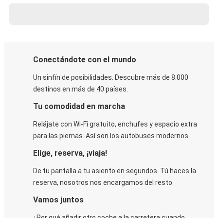
Conectándote con el mundo
Un sinfín de posibilidades. Descubre más de 8.000
destinos en más de 40 países.
Tu comodidad en marcha
Relájate con Wi-Fi gratuito, enchufes y espacio extra
para las piernas. Así son los autobuses modernos.
Elige, reserva, ¡viaja!
De tu pantalla a tu asiento en segundos. Tú haces la
reserva, nosotros nos encargamos del resto.
Vamos juntos
¿Por qué añadir otro coche a la carretera cuando