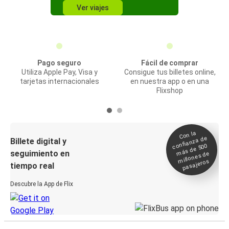
Ver viajes
Pago seguro
Fácil de comprar
Utiliza Apple Pay, Visa y
Consigue tus billetes online,
tarjetas internacionales
en nuestra app o en una
Flixshop
Con la
confianza de
Billete digital y
más de 500
seguimiento en
millones de
pasajeros
tiempo real
Descubre la App de Flix