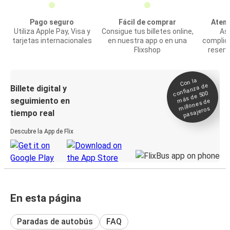
Pago seguro
Fácil de comprar
Atenc
Utiliza Apple Pay, Visa y
Consigue tus billetes online,
Asi
tarjetas internacionales
en nuestra app o en una
complic
Flixshop
reserv
Con la
confianza de
Billete digital y
más de 500
seguimiento en
millones de
pasajeros
tiempo real
Descubre la App de Flix
En esta página
Paradas de autobús
FAQ