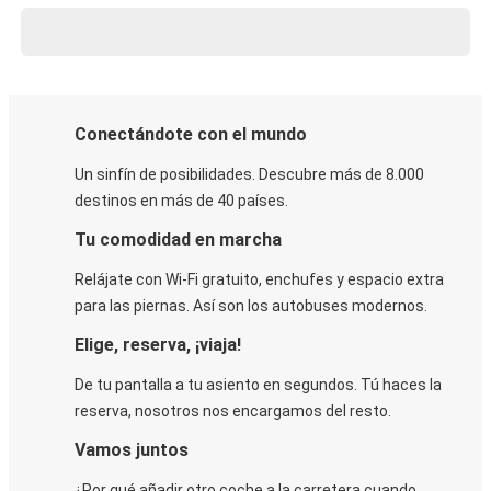
Conectándote con el mundo
Un sinfín de posibilidades. Descubre más de 8.000
destinos en más de 40 países.
Tu comodidad en marcha
Relájate con Wi-Fi gratuito, enchufes y espacio extra
para las piernas. Así son los autobuses modernos.
Elige, reserva, ¡viaja!
De tu pantalla a tu asiento en segundos. Tú haces la
reserva, nosotros nos encargamos del resto.
Vamos juntos
¿Por qué añadir otro coche a la carretera cuando